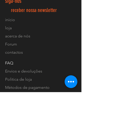
siga-nos
receber nossa newsletter
início
loja
acerca de nós
Forum
contactos
FAQ
Envios e devoluções
Política de loja
Métodos de pagamento
Localização lojas
Facebook