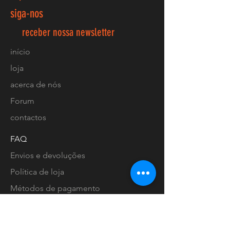
siga-nos
receber nossa newsletter
início
loja
acerca de nós
Forum
contactos
FAQ
Envios e devoluções
Política de loja
Métodos de pagamento
Localização lojas
Facebook