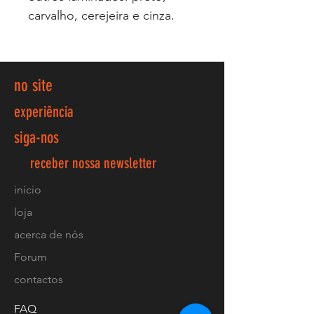
carvalho, cerejeira e cinza.
no site
experiência
siga-nos
receber nossa newsletter
início
loja
acerca de nós
Forum
contactos
FAQ