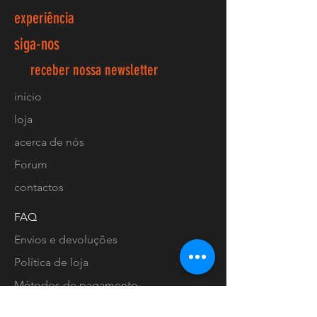
experiência
siga-nos
receber nossa newsletter
início
loja
acerca de nós
Forum
contactos
FAQ
Envios e devoluções
Política de loja
Métodos de pagamento
Localização lojas