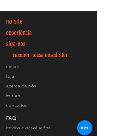
no site
experiência
siga-nos
receber nossa newsletter
início
loja
acerca de nós
Forum
contactos
FAQ
Envios e devoluções