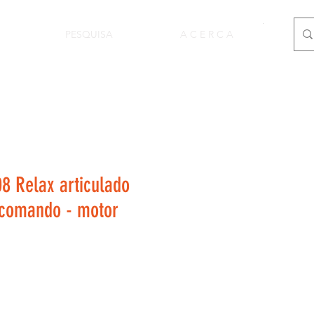
PESQUISA
A C E R C A
8 Relax articulado
 comando - motor