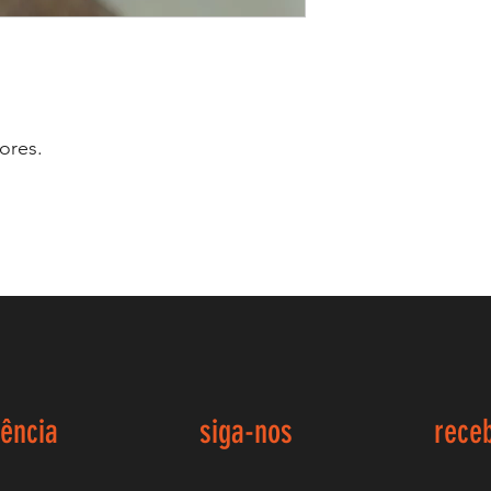
ores.
iência
siga-nos
rece