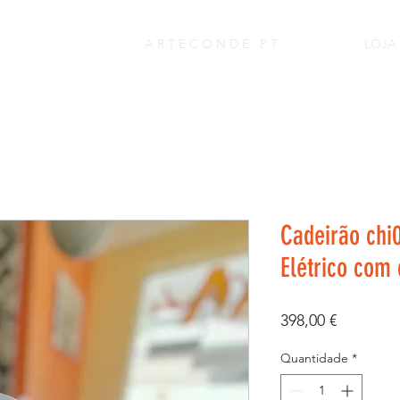
A R T E C O N D E . P T
LOJA
Cadeirão chi0
Elétrico com
Preço
398,00 €
Quantidade
*