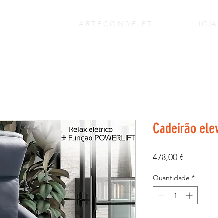
A R T E C O N D E . P T
LOJA
Cadeirão elev
Preço
478,00 €
Quantidade
*