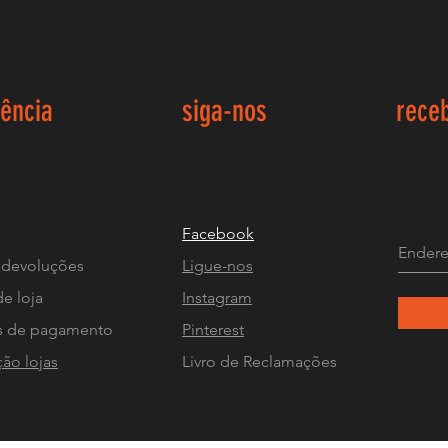
iência
siga-nos
rece
Facebook
 devoluções
Ligue-nos
de loja
Instagram
 de pagamento
Pinterest
ção lojas
Livro de Reclamações