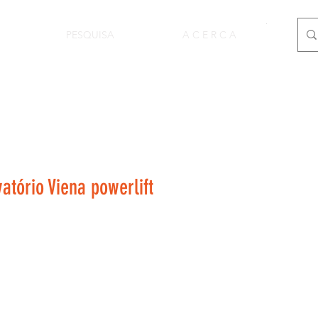
PESQUISA
A C E R C A
atório Viena powerlift