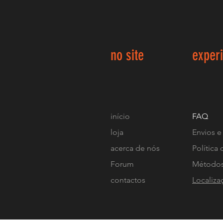
no site
exper
início
FAQ
loja
Envios e
acerca de nós
Política 
Forum
Métodos
contactos
Localiza