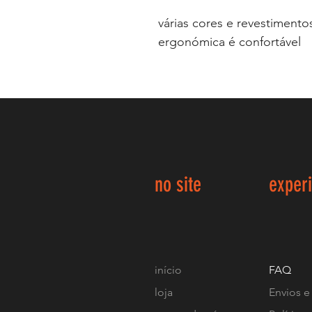
várias cores e revestiment
ergonómica é confortável
no site
exper
início
FAQ
loja
Envios e