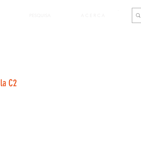
PESQUISA
A C E R C A
ala C2