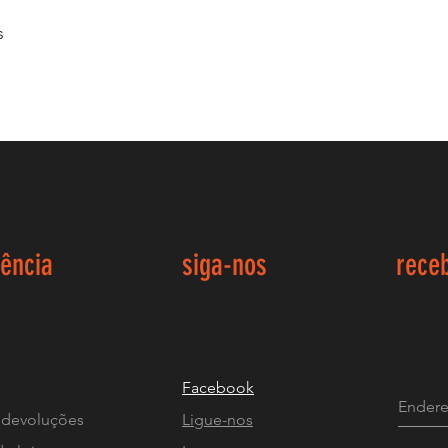
os
iência
siga-nos
rece
Facebook
 devoluções
Ligue-nos