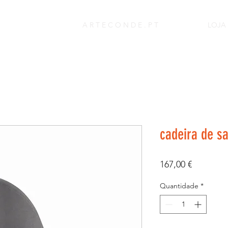
A R T E C O N D E . P T
LOJA
cadeira de s
Preço
167,00 €
Quantidade
*