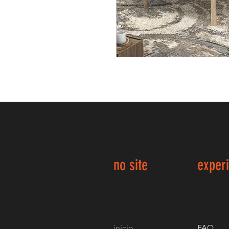
no site
exper
início
FAQ