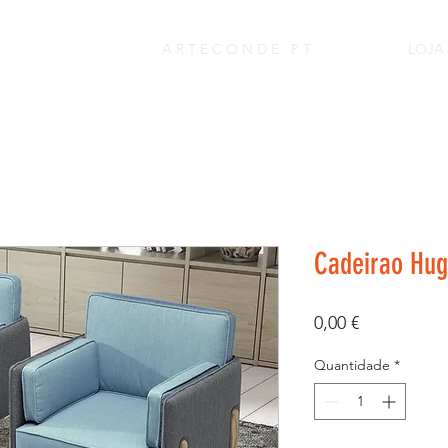
A R T E C O N D E . P T
LOJA
Cadeirao Hug
Preço
0,00 €
Quantidade
*