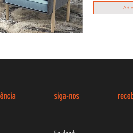
Adic
iência
siga-nos
rece
Facebook