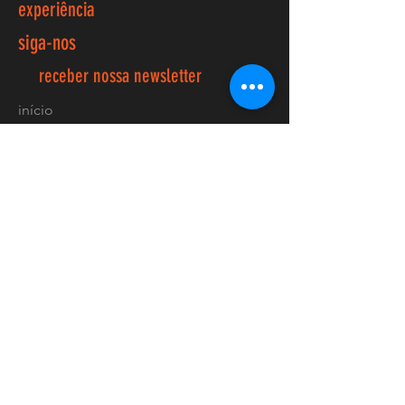
experiência
siga-nos
receber nossa newsletter
início
loja
acerca de nós
Forum
contactos
FAQ
Envios e devoluções
Política de loja
Métodos de pagamento
Localização lojas