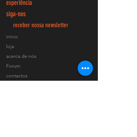
experiência
siga-nos
receber nossa newsletter
início
loja
acerca de nós
Forum
contactos
FAQ
Envios e devoluções
Política de loja
Métodos de pagamento
Localização lojas