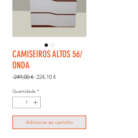
CAMISEIROS ALTOS 56/
ONDA
Preço
Preço
 249,00 € 
224,10 €
normal
promocional
Quantidade
*
Adicionar ao carrinho