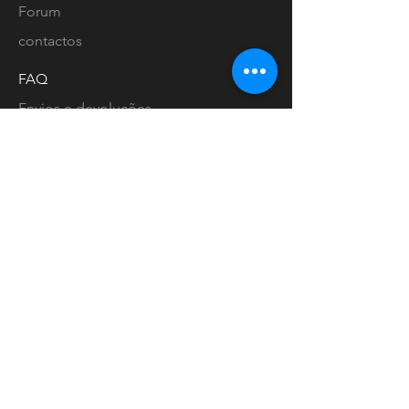
Forum
contactos
FAQ
Envios e devoluções
Política de loja
Métodos de pagamento
Localização lojas
Facebook
Ligue-nos
Instagram
Pinterest
Livro de Reclamações