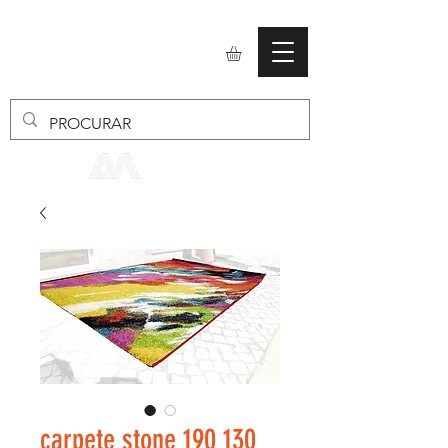
mobiliario24
carpete stone 190 130