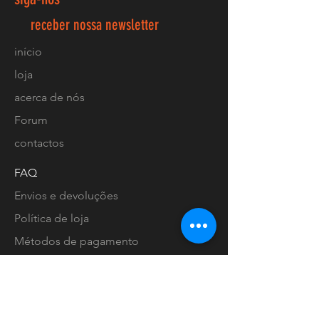
receber nossa newsletter
início
loja
acerca de nós
Forum
contactos
FAQ
Envios e devoluções
Política de loja
Métodos de pagamento
Localização lojas
Facebook
Ligue-nos