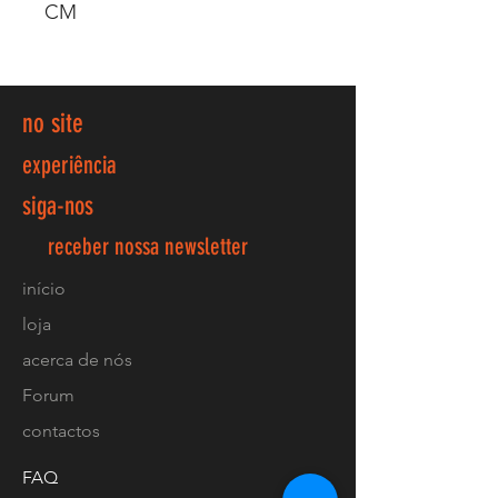
CM
no site
experiência
siga-nos
receber nossa newsletter
início
loja
acerca de nós
Forum
contactos
FAQ