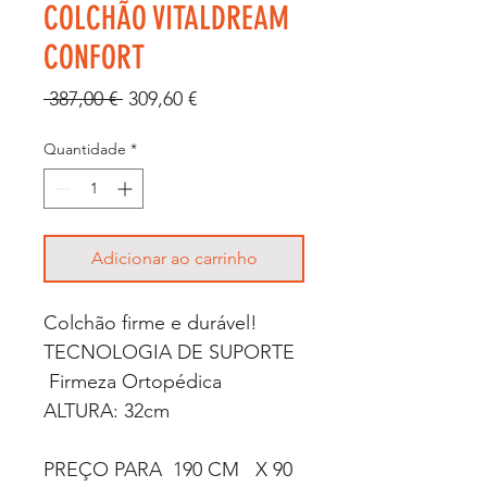
COLCHÃO VITALDREAM
CONFORT
Preço
Preço
 387,00 € 
309,60 €
normal
promocional
Quantidade
*
Adicionar ao carrinho
Colchão firme e durável!
TECNOLOGIA DE SUPORTE
Firmeza Ortopédica
ALTURA: 32cm
PREÇO PARA 190 CM X 90