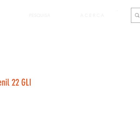
PESQUISA
A C E R C A
nil 22 GLI