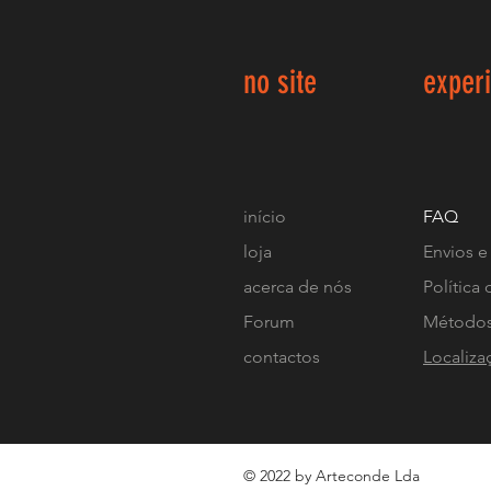
no site
exper
início
FAQ
loja
Envios e
acerca de nós
Política 
Forum
Métodos
contactos
Localiza
© 2022 by Arteconde Lda