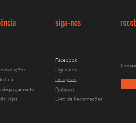
iência
siga-nos
rece
Facebook
 devoluções
Ligue-nos
de loja
Instagram
 de pagamento
Pinterest
ção lojas
Livro de Reclamações