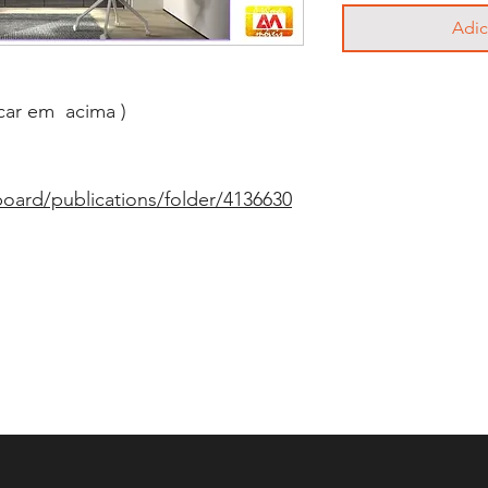
Adic
car em acima )
board/publications/folder/4136630