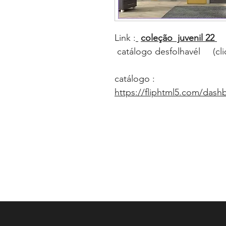
Link :
coleção juvenil 22
catálogo desfolhavél (cli
catálogo :
https://fliphtml5.com/dash