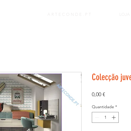
A R T E C O N D E . P T
LOJA
Colecção juve
Preço
0,00 €
Quantidade
*