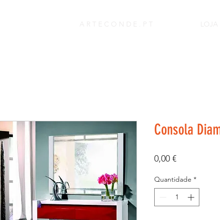
A R T E C O N D E . P T
LOJA
Consola Dia
Preço
0,00 €
Quantidade
*