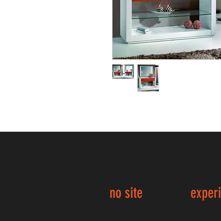
no site
exper