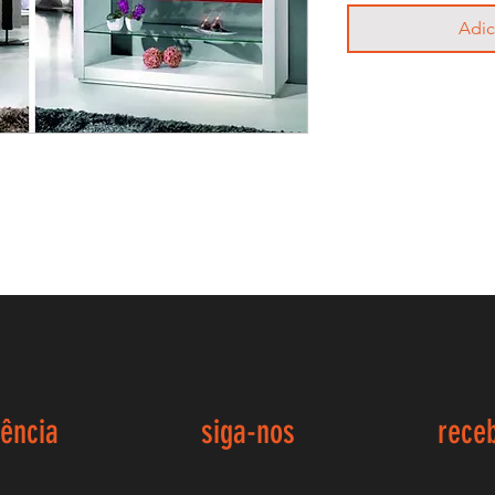
Adic
iência
siga-nos
rece