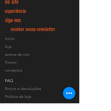
no site
experiência
siga-nos
receber nossa newsletter
início
loja
acerca de nós
Forum
contactos
FAQ
Envios e devoluções
Política de loja
Métodos de pagamento