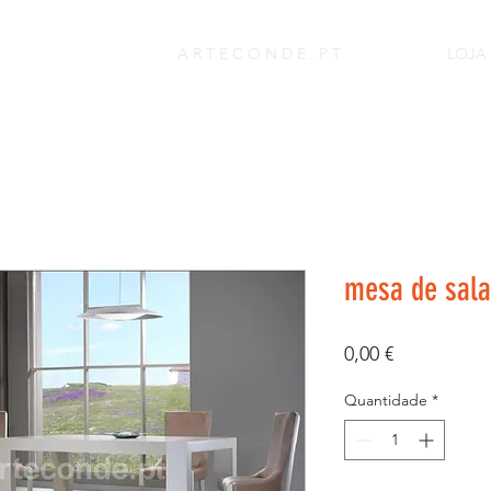
A R T E C O N D E . P T
LOJA
mesa de sala
Preço
0,00 €
Quantidade
*