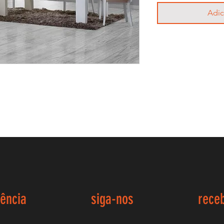
Adic
iência
siga-nos
rece