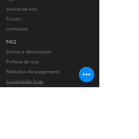
acerca de nós
Forum
contactos
FAQ
Envios e devoluções
Política de loja
Métodos de pagamento
Localização lojas
Facebook
Ligue-nos
Instagram
Pinterest
Livro de Reclamações