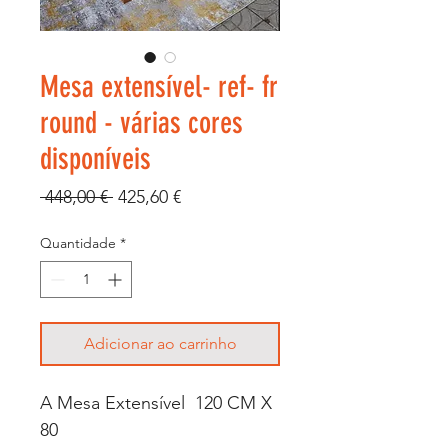
Mesa extensível- ref- fr
round - várias cores
disponíveis
Preço
Preço
 448,00 € 
425,60 €
normal
promocional
Quantidade
*
Adicionar ao carrinho
A Mesa Extensível 120 CM X
80