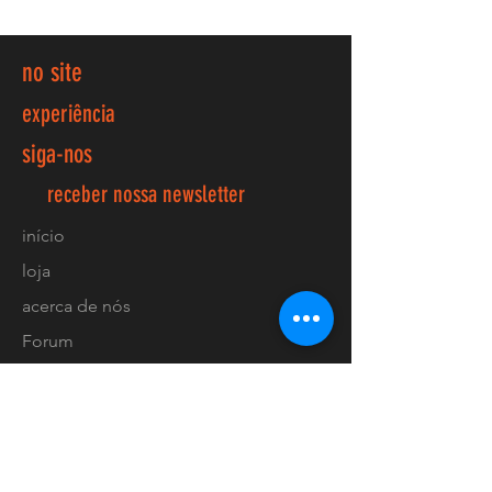
no site
experiência
siga-nos
receber nossa newsletter
início
loja
acerca de nós
Forum
contactos
FAQ
Envios e devoluções