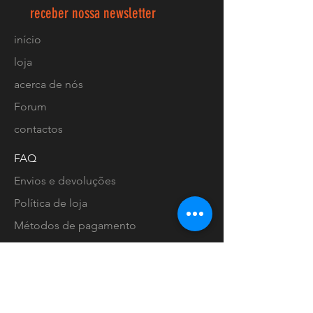
receber nossa newsletter
início
loja
acerca de nós
Forum
contactos
FAQ
Envios e devoluções
Política de loja
Métodos de pagamento
Localização lojas
Facebook
Ligue-nos