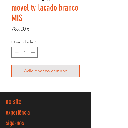
movel tv lacado branco
MIS
Preço
789,00 €
Quantidade
*
Adicionar ao carrinho
no site
experiência
siga-nos