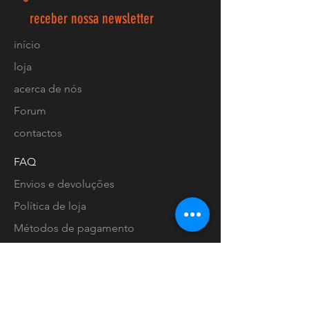
receber nossa newsletter
início
loja
acerca de nós
Forum
contactos
FAQ
Envios e devoluções
Política de loja
Métodos de pagamento
Localização lojas
Facebook
Ligue-nos