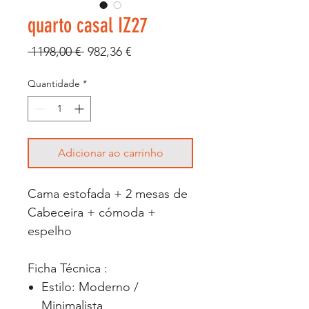
quarto casal IZ27
Preço
Preço
 1198,00 € 
982,36 €
normal
promocional
Quantidade
*
Adicionar ao carrinho
Cama estofada + 2 mesas de
Cabeceira + cómoda +
espelho
Ficha Técnica :
Estilo: Moderno /
Minimalista