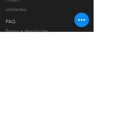
contactos
FAQ
Envios e devoluções
Política de loja
Métodos de pagamento
Localização lojas
Facebook
Ligue-nos
Instagram
Pinterest
Livro de Reclamações