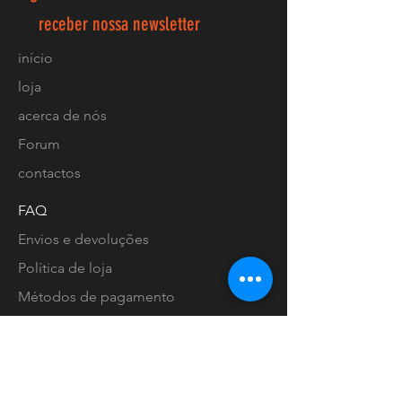
receber nossa newsletter
início
loja
acerca de nós
Forum
contactos
FAQ
Envios e devoluções
Política de loja
Métodos de pagamento
Localização lojas
Facebook
Ligue-nos