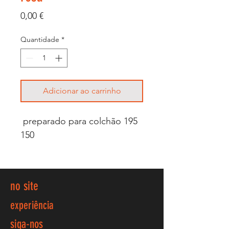
Preço
0,00 €
Quantidade
*
Adicionar ao carrinho
preparado para colchão 195
150
no site
experiência
siga-nos