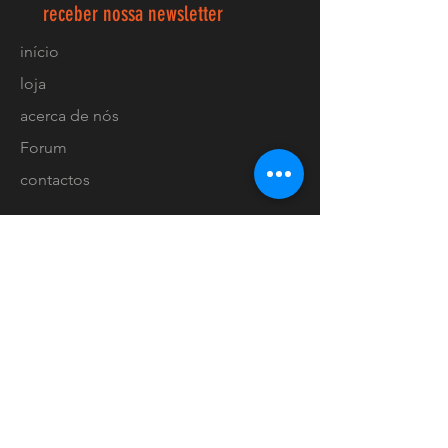
receber nossa newsletter
início
loja
acerca de nós
Forum
contactos
FAQ
Envios e devoluções
Política de loja
Métodos de pagamento
Localização lojas
Facebook
Ligue-nos