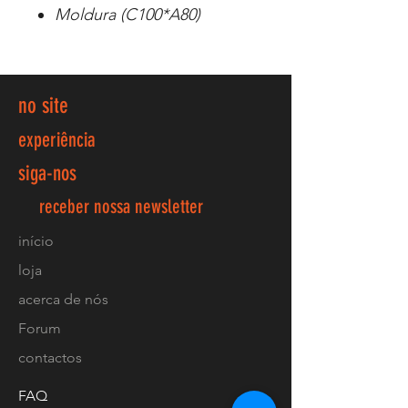
Moldura (C100*A80)
no site
experiência
siga-nos
receber nossa newsletter
início
loja
acerca de nós
Forum
contactos
FAQ