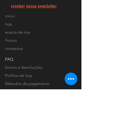
receber nossa newsletter
início
loja
acerca de nós
Forum
contactos
FAQ
Envios e devoluções
Política de loja
Métodos de pagamento
Localização lojas
Facebook
Ligue-nos