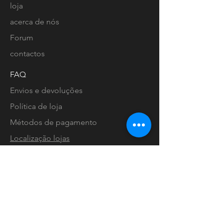
loja
acerca de nós
Forum
contactos
FAQ
Envios e devoluções
Política de loja
Métodos de pagamento
Localização lojas
Facebook
Ligue-nos
Instagram
Pinterest
Livro de Reclamações