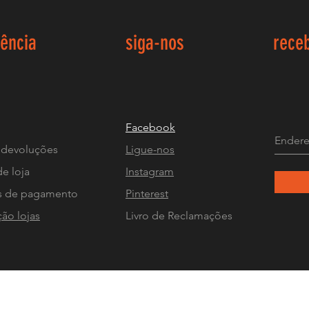
iência
siga-nos
rece
Facebook
 devoluções
Ligue-nos
de loja
Instagram
 de pagamento
Pinterest
ção lojas
Livro de Reclamações