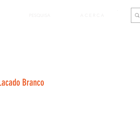
PESQUISA
A C E R C A
 Lacado Branco