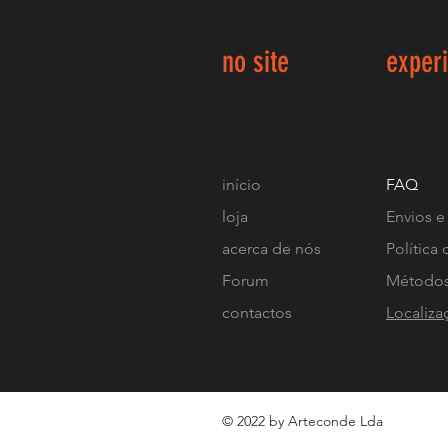
no site
exper
início
FAQ
loja
Envios e
acerca de nós
Política 
Forum
Métodos
contactos
Localiza
© 2022 by Arteconde Lda