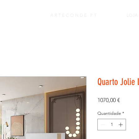
A R T E C O N D E . P T
LOJA
Quarto Jolie
Preço
1070,00 €
Quantidade
*