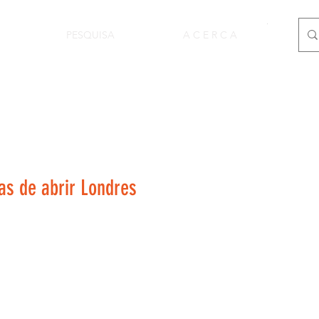
PESQUISA
A C E R C A
as de abrir Londres