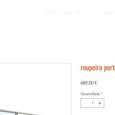
A R T E C O N D E . P T
LOJA
roupeiro port
Preço
689,00 €
Quantidade
*