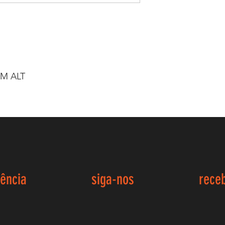
CM ALT
iência
siga-nos
rece