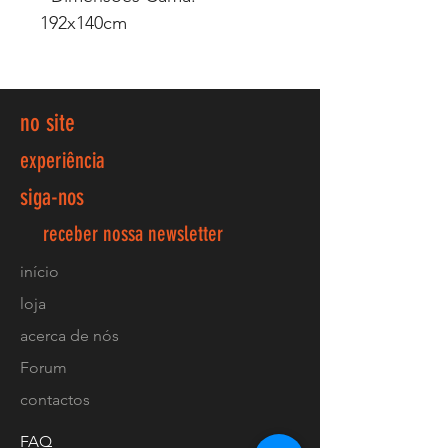
192x140cm
no site
experiência
siga-nos
receber nossa newsletter
início
loja
acerca de nós
Forum
contactos
FAQ