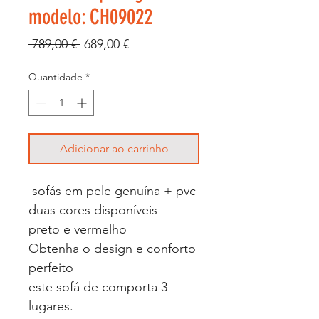
modelo: CH09022
Preço
Preço
 789,00 € 
689,00 €
normal
promocional
Quantidade
*
Adicionar ao carrinho
sofás em pele genuína + pvc
duas cores disponíveis
preto e vermelho
Obtenha o design e conforto
perfeito
este sofá de comporta 3
lugares.