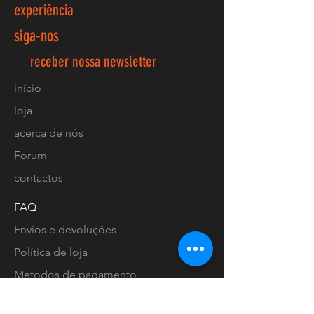
experiência
siga-nos
receber nossa newsletter
início
loja
acerca de nós
Forum
contactos
FAQ
Envios e devoluções
Política de loja
Métodos de pagamento
Localização lojas