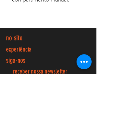
no site
experiência
siga-nos
receber nossa newsletter
início
loja
acerca de nós
Forum
contactos
FAQ