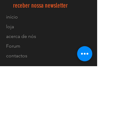
receber nossa newsletter
início
loja
acerca de nós
Forum
contactos
FAQ
Envios e devoluções
Política de loja
Métodos de pagamento
Localização lojas
Facebook
Ligue-nos