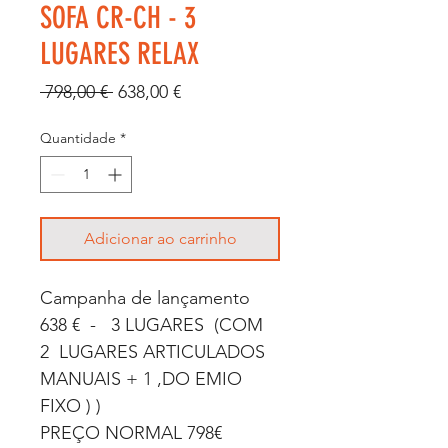
SOFA CR-CH - 3
LUGARES RELAX
Preço
Preço
 798,00 € 
638,00 €
normal
promocional
Quantidade
*
Adicionar ao carrinho
Campanha de lançamento
638 € - 3 LUGARES (COM
2 LUGARES ARTICULADOS
MANUAIS + 1 ,DO EMIO
FIXO ) )
PREÇO NORMAL 798€