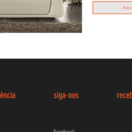
Adic
iência
siga-nos
rece
Facebook