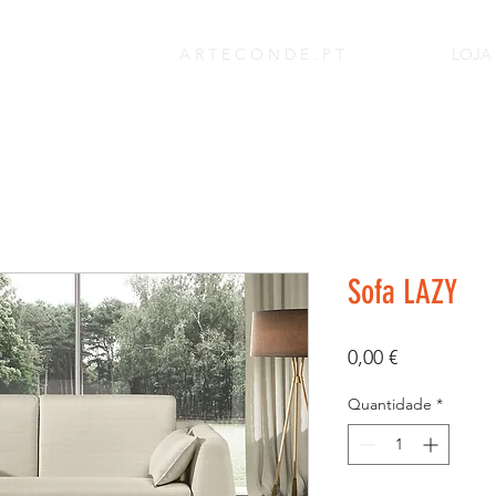
A R T E C O N D E . P T
LOJA
Sofa LAZY
Preço
0,00 €
Quantidade
*