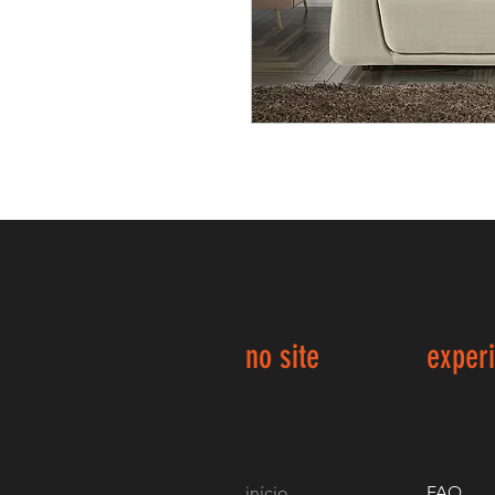
no site
exper
início
FAQ